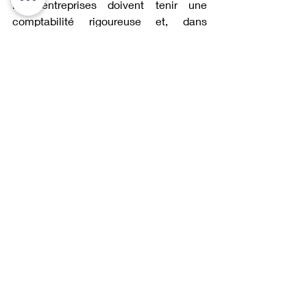
Les entreprises doivent tenir une 
comptabilité rigoureuse et, dans 
certains cas, faire auditer leurs 
comptes pour se conformer aux 
réglementations locales. Hawk Invest 
accompagne ses clients dans la 
gestion comptable et la mise en 
conformité avec les obligations 
fiscales.
Normes légales et 
réglementaires
Les sociétés à Dubaï doivent respecter 
un ensemble de réglementations en 
matière de droit du travail, de fiscalité 
et de conformité aux lois locales. La 
gestion administrative, incluant les 
contrats de travail, les assurances et 