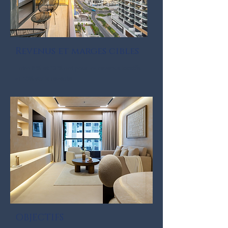
Revenus et marges cibles
Entre
8 % et 12 %
net pour les
revenus locatifs
et
15% sur la revente
OBJECTIFS