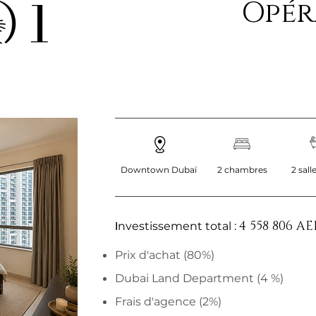
1
Opér
Downtown Dubaï
2 chambres
2 sall
4 558 806 AE
I
nvestissement total :
Prix d'achat (80%)
Dubai Land Department (4 %)
Frais d'agence (2%)