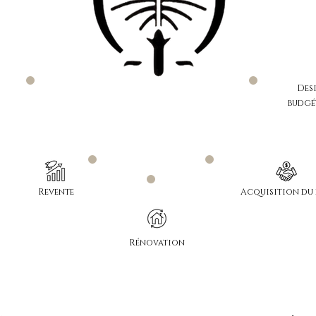
11
7
Des
budgé
10
8
9
Revente
Acquisition du 
Rénovation