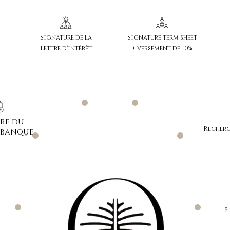
Signature de la
Signature term sheet
lettre d'intérêt
+ versement de 10%
3
4
re du
Recherch
 banque
2
5
S
1
6