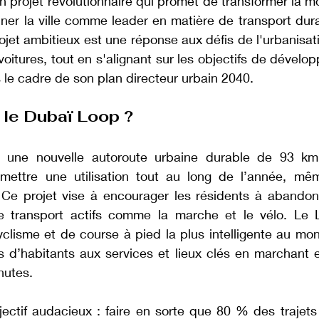
 projet révolutionnaire qui promet de transformer la mob
nner la ville comme leader en matière de transport dur
jet ambitieux est une réponse aux défis de l'urbanisati
itures, tout en s'alignant sur les objectifs de dévelo
 le cadre de son plan directeur urbain 2040.
 le Dubaï Loop ?
une nouvelle autoroute urbaine durable de 93 km, 
rmettre une utilisation tout au long de l’année, mê
Ce projet vise à encourager les résidents à abandonne
transport actifs comme la marche et le vélo. Le L
cyclisme et de course à pied la plus intelligente au mo
ns d’habitants aux services et lieux clés en marchant e
nutes.
jectif audacieux : faire en sorte que 80 % des trajets