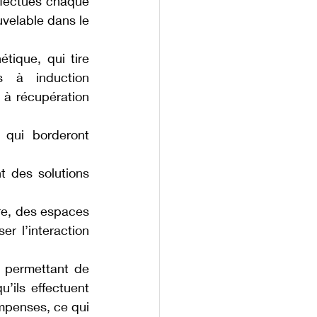
ffectués chaque 
uvelable dans le 
ique, qui tire 
 à induction 
 à récupération 
 qui borderont 
t des solutions 
re, des espaces 
r l’interaction 
 permettant de 
ils effectuent 
mpenses, ce qui 