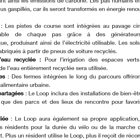
sant ainsi les émissions de carbone. Les pas humains e
lus gaspillés, car ils seront transformés en énergie reno
 : Les pistes de course sont intégrées au pavage cinét
lisable de chaque pas grâce à des générateurs
e, produisant ainsi de l’électricité utilisable. Les sols
abriqués à partir de pneus de voiture recyclés.
l’eau recyclée :
 Pour l’irrigation des espaces verts
, de l’eau entièrement recyclée sera utilisée.
es
 : Des fermes intégrées le long du parcours offriron
 alimentaire urbaine.
 partagées
 : Le Loop inclura des installations de bien-êt
i que des parcs et des lieux de rencontre pour favorise
diée
 : Le Loop aura également sa propre application,
 résidents pour la durée du vélo ou de la marche qu’
 Plus un résident utilise le Loop, plus il reçoit de réco