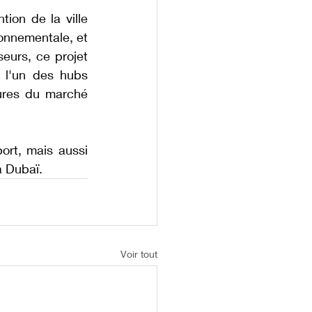
ion de la ville 
onnementale, et 
urs, ce projet 
 l'un des hubs 
ures du marché 
rt, mais aussi 
à Dubaï.
Voir tout