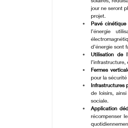
solaires, rédui
jour ne seront p
projet.
Pavé cinétique
l’énergie uti
électromagnétiqu
d’énergie sont f
Utilisation de 
l’infrastructure
Fermes vertical
pour la sécurité
Infrastructures
de loisirs, ains
sociale.
Application dé
récompenser les
quotidiennement.