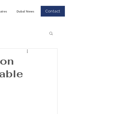
Contact
aires
Dubaï News
ion
rable