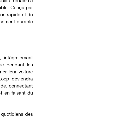
ilité urbaine à 
able. Conçu par 
on rapide et de 
ppement durable 
intégralement 
me pendant les 
r leur voiture 
oop deviendra 
nde, connectant 
t en faisant du 
 quotidiens des 