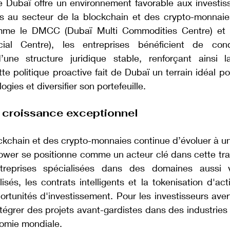
Dubaï offre un environnement favorable aux investiss
s au secteur de la blockchain et des crypto-monnaie
mme le DMCC (Dubaï Multi Commodities Centre) et l
ncial Centre), les entreprises bénéficient de condi
une structure juridique stable, renforçant ainsi l
te politique proactive fait de Dubaï un terrain idéal pou
ogies et diversifier son portefeuille.
e croissance exceptionnel
ckchain et des crypto-monnaies continue d’évoluer à un
Tower se positionne comme un acteur clé dans cette tra
ntreprises spécialisées dans des domaines aussi v
és, les contrats intelligents et la tokenisation d'actif
rtunités d'investissement. Pour les investisseurs avertis
tégrer des projets avant-gardistes dans des industries 
nomie mondiale.