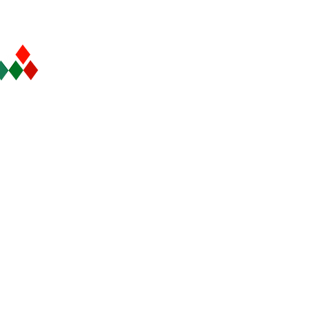
en France aux
sim
opérations immobilières
à Dubaï
Paris
Coordonnées de con
s, France
P06-39, Bay Square - 12 Bu
+971 566 251 386
contact@hawkinvest.
ï
Visa pour Dubaï