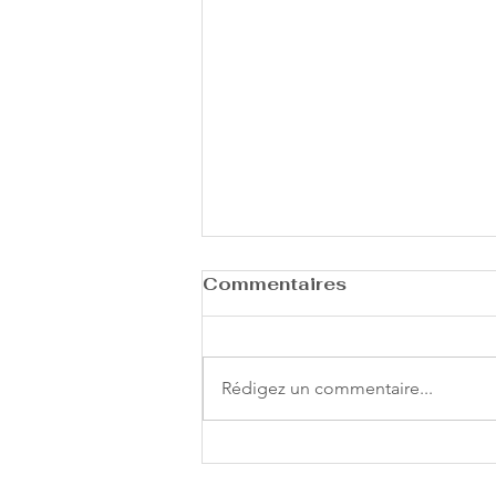
Commentaires
Rédigez un commentaire...
Retour sur notre soirée
investisseurs à Paris :