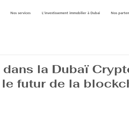
Nos services
L'investissement immobilier à Dubai
Nos parten
r dans la Dubaï Crypt
 le futur de la blockc