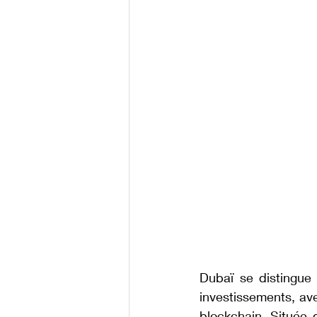
Dubaï se distingue 
investissements, av
blockchain. Située 