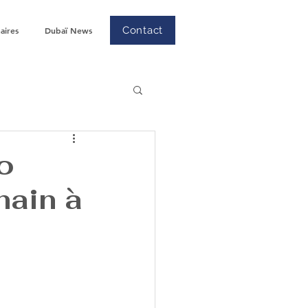
Contact
aires
Dubaï News
o
hain à